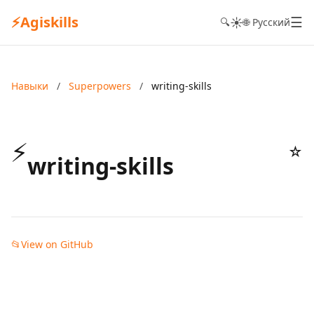
⚡
Agiskills
☰
☀️
🔍
🌐 Русский
Навыки
/
Superpowers
/
writing-skills
⚡
☆
writing-skills
📂
View on GitHub