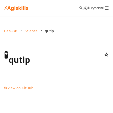
⚡
Agiskills
☰
☀️
🔍
🌐 Русский
Навыки
/
Science
/
qutip
🧪
☆
qutip
📂
View on GitHub