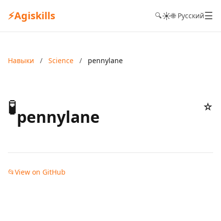
⚡
Agiskills
☰
☀️
🔍
🌐 Русский
Навыки
/
Science
/
pennylane
🧪
☆
pennylane
📂
View on GitHub