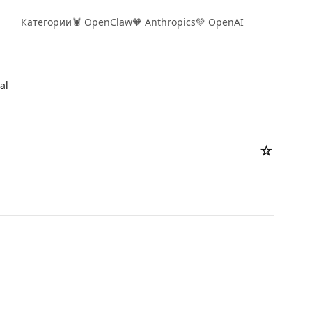
Категории
🦞 OpenClaw
🧡 Anthropics
💚 OpenAI
al
☆