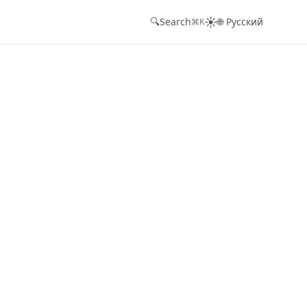
☀️
🔍
Search
🌐 Русский
⌘K