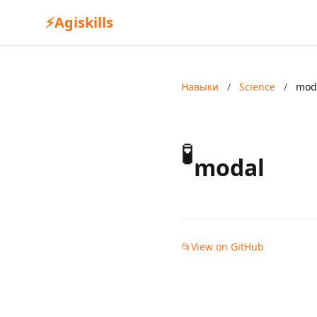
⚡
Agiskills
Навыки
/
Science
/
mod
🧪
modal
📂
View on GitHub