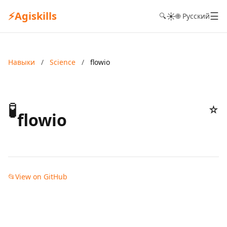
⚡
Agiskills
☰
☀️
🔍
🌐 Русский
Навыки
/
Science
/
flowio
🧪
☆
flowio
📂
View on GitHub