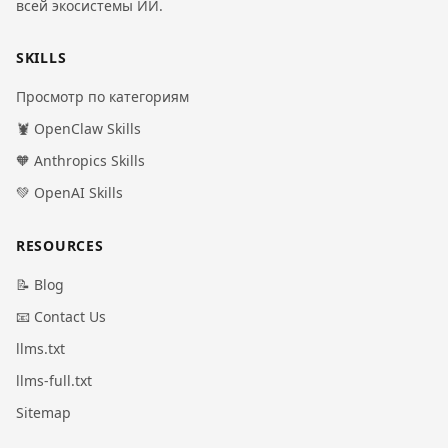
всей экосистемы ИИ.
SKILLS
Просмотр по категориям
🦞 OpenClaw Skills
🧡 Anthropics Skills
💚 OpenAI Skills
RESOURCES
📝 Blog
📧 Contact Us
llms.txt
llms-full.txt
Sitemap