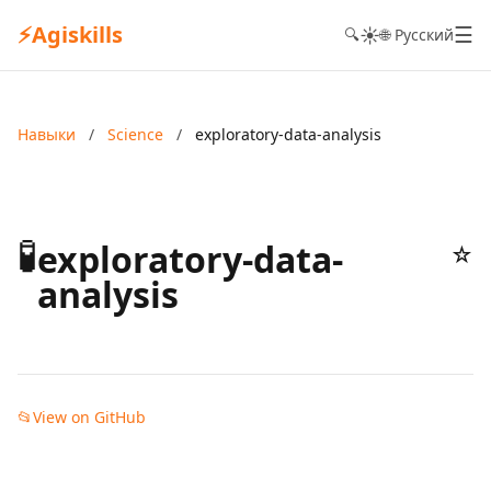
⚡
Agiskills
☰
☀️
🔍
🌐 Русский
Навыки
/
Science
/
exploratory-data-analysis
🧪
exploratory-data-
☆
analysis
📂
View on GitHub