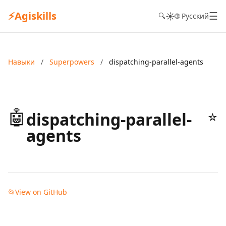
⚡
Agiskills
☰
☀️
🔍
🌐 Русский
Навыки
/
Superpowers
/
dispatching-parallel-agents
🤖
dispatching-parallel-
☆
agents
📂
View on GitHub