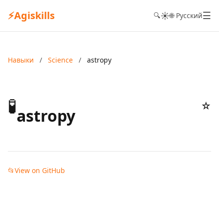
⚡
Agiskills
☰
☀️
🔍
🌐 Русский
Навыки
/
Science
/
astropy
🧪
☆
astropy
📂
View on GitHub