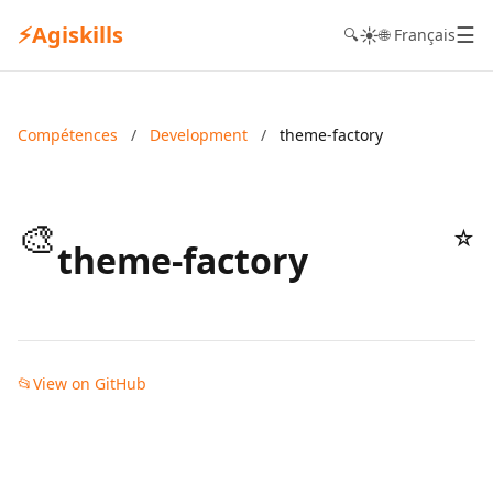
⚡
Agiskills
☰
☀️
🔍
🌐 Français
Compétences
/
Development
/
theme-factory
🎨
☆
theme-factory
📂
View on GitHub