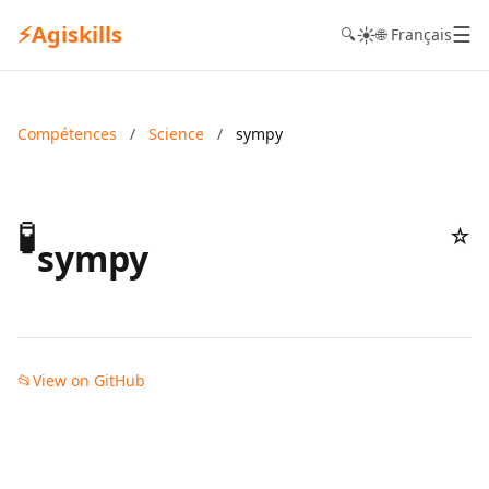
⚡
Agiskills
☰
☀️
🔍
🌐 Français
Compétences
/
Science
/
sympy
🧪
☆
sympy
📂
View on GitHub