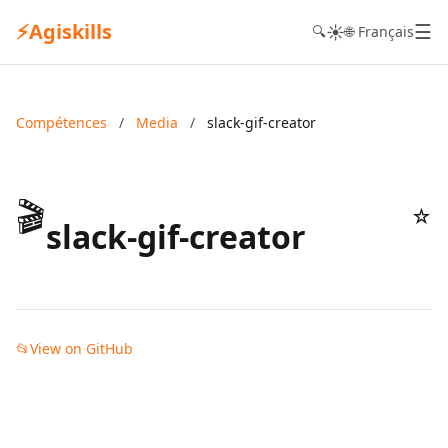
⚡
Agiskills
☰
☀️
🔍
🌐 Français
Compétences
/
Media
/
slack-gif-creator
🎬
☆
slack-gif-creator
📂
View on GitHub