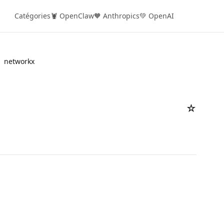
Catégories
🦞 OpenClaw
🧡 Anthropics
💚 OpenAI
networkx
☆