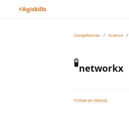
⚡
Agiskills
Compétences
/
Science
/
🧪
networkx
📂
View on GitHub