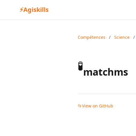
⚡
Agiskills
Compétences
/
Science
/
🧪
matchms
📂
View on GitHub