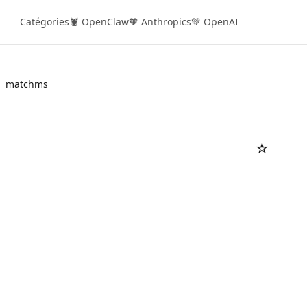
Catégories
🦞 OpenClaw
🧡 Anthropics
💚 OpenAI
matchms
☆