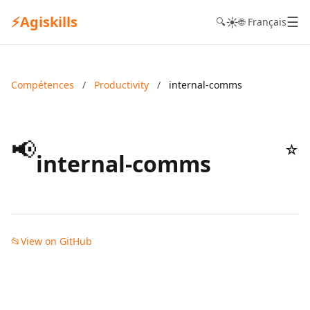
⚡
Agiskills
☰
☀️
🔍
🌐 Français
Compétences
/
Productivity
/
internal-comms
📢
☆
internal-comms
📂
View on GitHub