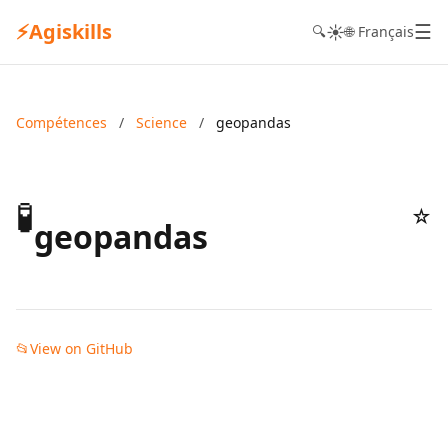
⚡
Agiskills
☰
☀️
🔍
🌐 Français
Compétences
/
Science
/
geopandas
🧪
☆
geopandas
📂
View on GitHub