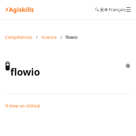
⚡
Agiskills
☰
☀️
🔍
🌐 Français
Compétences
/
Science
/
flowio
🧪
☆
flowio
📂
View on GitHub