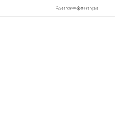
☀️
🔍
Search
🌐 Français
⌘K