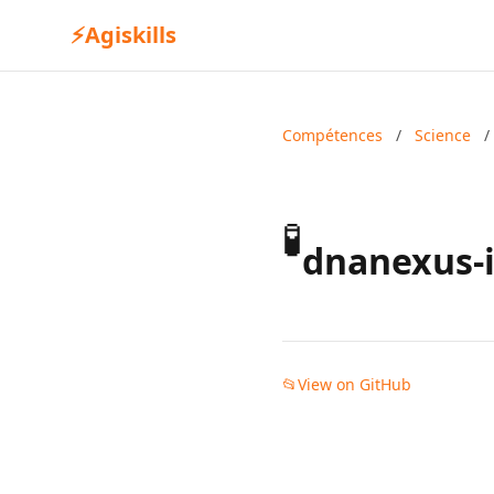
⚡
Agiskills
Compétences
/
Science
/
🧪
dnanexus-i
📂
View on GitHub