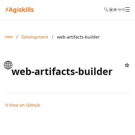
⚡
Agiskills
☰
☀️
🔍
🌐 বাংলা
দক্ষতা
/
Development
/
web-artifacts-builder
🌐
☆
web-artifacts-builder
📂
View on GitHub