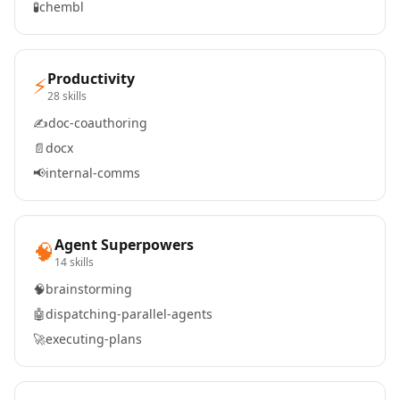
🧪
chembl
Productivity
⚡
28 skills
✍️
doc-coauthoring
📄
docx
📢
internal-comms
Agent Superpowers
🧠
14 skills
🧠
brainstorming
🤖
dispatching-parallel-agents
🚀
executing-plans