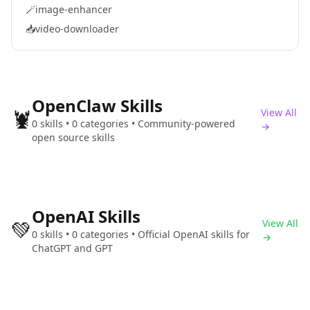
🪄
image-enhancer
📥
video-downloader
OpenClaw Skills
🦞
View All
0 skills • 0 categories • Community-powered
→
open source skills
OpenAI Skills
💚
View All
0 skills • 0 categories • Official OpenAI skills for
→
ChatGPT and GPT