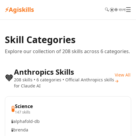
⚡
Agiskills
☰
☀️
🔍
🌐 বাংলা
Skill Categories
Explore our collection of 208 skills across 6 categories.
Anthropics Skills
🧡
View All
208 skills • 6 categories • Official Anthropics skills
→
for Claude AI
Science
🧪
147 skills
🧪
alphafold-db
🧪
brenda