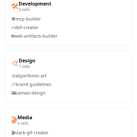
Development
🛠️
8 skills
🛠️
mcp-builder
⚡
skill-creator
🌐
web-artifacts-builder
Design
🎨
7 skills
🎨
algorithmic-art
📏
brand-guidelines
🖼️
canvas-design
Media
🎬
4 skills
🎬
slack-gif-creator