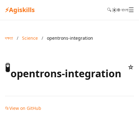
⚡
Agiskills
☰
☀️
🔍
🌐 বাংলা
দক্ষতা
/
Science
/
opentrons-integration
🧪
☆
opentrons-integration
📂
View on GitHub