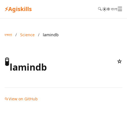
⚡
Agiskills
☰
☀️
🔍
🌐 বাংলা
দক্ষতা
/
Science
/
lamindb
🧪
☆
lamindb
📂
View on GitHub