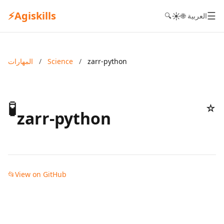
⚡
Agiskills
☰
☀️
🌐 العربية
🔍
zarr-python
/
Science
/
المهارات
🧪
☆
zarr-python
📂
View on GitHub