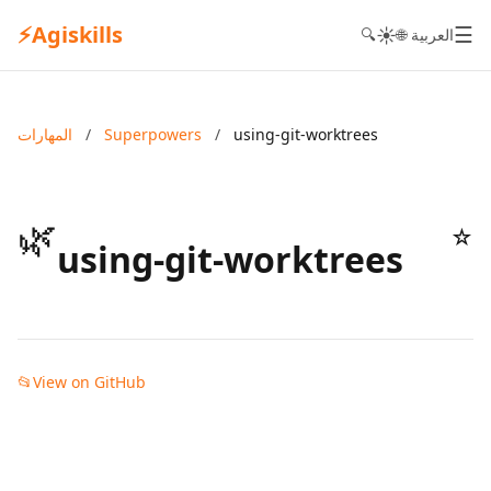
⚡
Agiskills
☰
☀️
🌐 العربية
🔍
using-git-worktrees
/
Superpowers
/
المهارات
🌿
☆
using-git-worktrees
📂
View on GitHub