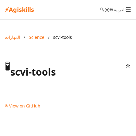
⚡
Agiskills
☰
☀️
🌐 العربية
🔍
scvi-tools
/
Science
/
المهارات
🧪
☆
scvi-tools
📂
View on GitHub