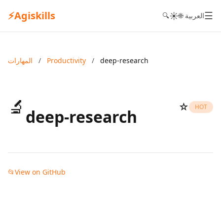
⚡
Agiskills
☰
☀️
🌐 العربية
🔍
deep-research
/
Productivity
/
المهارات
🔬
☆
HOT
deep-research
📂
View on GitHub