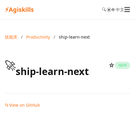
⚡
Agiskills
☰
☀️
🔍
🌐 中文
技能库
/
Productivity
/
ship-learn-next
🚀
☆
NEW
ship-learn-next
📂
View on GitHub