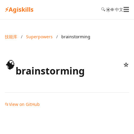
⚡
Agiskills
☰
☀️
🔍
🌐 中文
技能库
/
Superpowers
/
brainstorming
🧠
☆
brainstorming
📂
View on GitHub