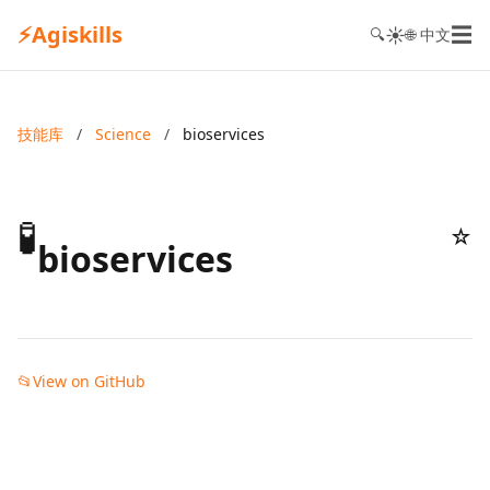
⚡
Agiskills
☰
☀️
🔍
🌐 中文
技能库
/
Science
/
bioservices
🧪
☆
bioservices
📂
View on GitHub