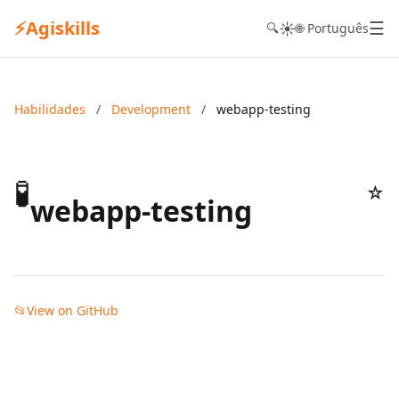
⚡
Agiskills
☰
☀️
🔍
🌐 Português
Habilidades
/
Development
/
webapp-testing
🧪
☆
webapp-testing
📂
View on GitHub