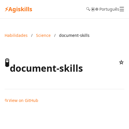
⚡
Agiskills
☰
☀️
🔍
🌐 Português
Habilidades
/
Science
/
document-skills
🧪
☆
document-skills
📂
View on GitHub