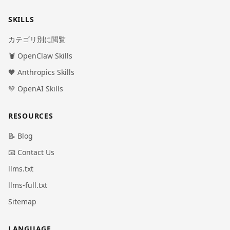
SKILLS
カテゴリ別に閲覧
🦞 OpenClaw Skills
🧡 Anthropics Skills
💚 OpenAI Skills
RESOURCES
📝 Blog
📧 Contact Us
llms.txt
llms-full.txt
Sitemap
LANGUAGE