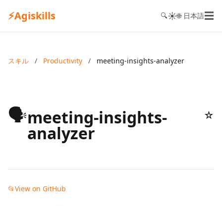
⚡
Agiskills
☰
☀️
🔍
🌐 日本語
スキル
/
Productivity
/
meeting-insights-analyzer
🗣️
meeting-insights-
☆
analyzer
📂
View on GitHub