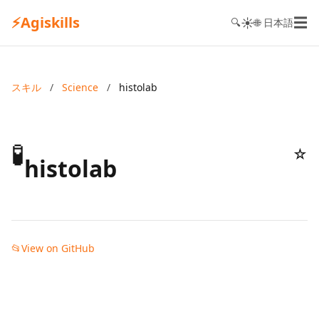
⚡
Agiskills
☰
☀️
🔍
🌐 日本語
スキル
/
Science
/
histolab
🧪
☆
histolab
📂
View on GitHub