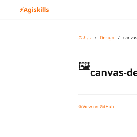
⚡
Agiskills
スキル
/
Design
/
canvas
🖼️
canvas-d
📂
View on GitHub