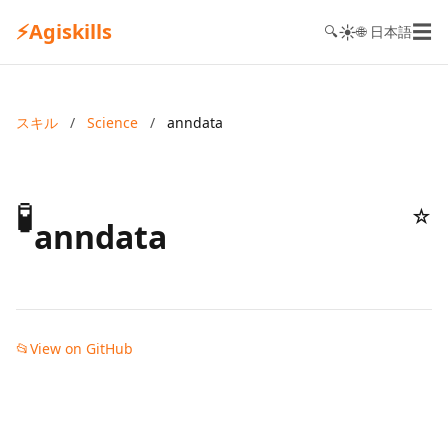
⚡
Agiskills
☰
☀️
🔍
🌐 日本語
スキル
/
Science
/
anndata
🧪
☆
anndata
📂
View on GitHub