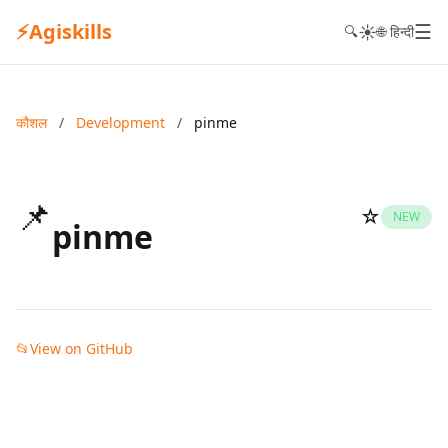
⚡
Agiskills
☰
☀️
🔍
🌐 हिन्दी
कौशल
/
Development
/
pinme
📌
☆
NEW
pinme
📂
View on GitHub