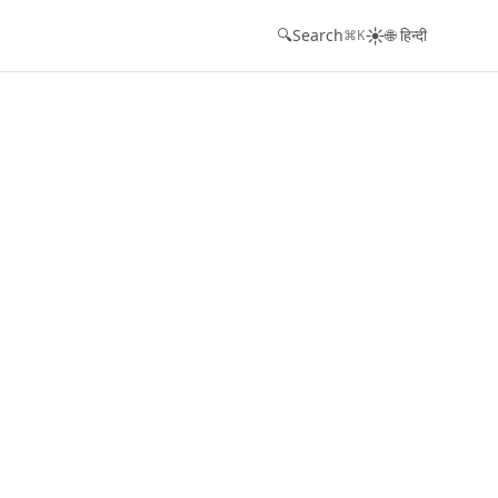
☀️
🔍
Search
🌐 हिन्दी
⌘K