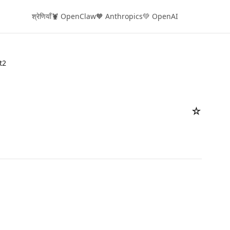
श्रेणियाँ
🦞 OpenClaw
🧡 Anthropics
💚 OpenAI
t2
☆