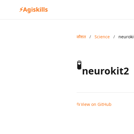
⚡
Agiskills
कौशल
/
Science
/
neuroki
🧪
neurokit2
📂
View on GitHub