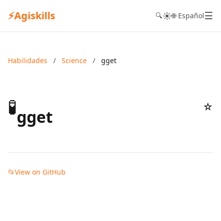
⚡
Agiskills
☰
☀️
🔍
🌐 Español
Habilidades
/
Science
/
gget
🧪
☆
gget
📂
View on GitHub