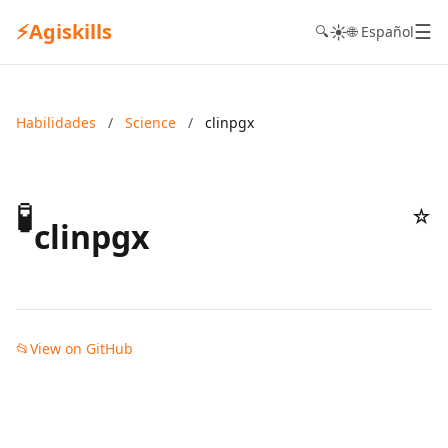
⚡
Agiskills
☰
☀️
🔍
🌐 Español
Habilidades
/
Science
/
clinpgx
🧪
☆
clinpgx
📂
View on GitHub